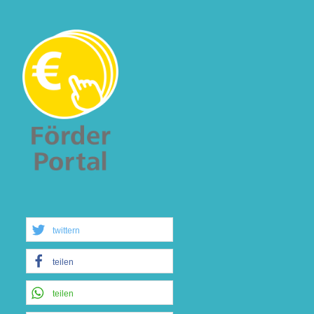
twittern
teilen
teilen